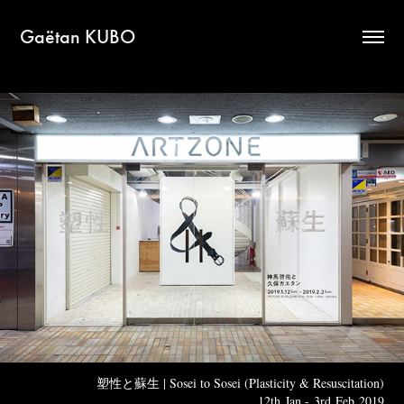
Gaëtan KUBO
塑性と蘇生 | Sosei to Sosei (Plasticity & Resuscitation)
12th Jan - 3rd Feb 2019