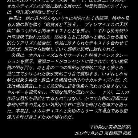
オカルティズムの起源に触れる展示だ。同音異義語のタイトル
は、両作家の特徴に基づく。
神馬は、絵の具が乾かないうちに指先で描く指頭画、植物を見
る人物の影を描く「鑑賞者と干渉者」、プトレマイオスの天球
図に基つく絵画と関連テキストなどを展示。いずれも所有物や
日常経験で触れた感覚、感情をもとに別物へと塑性させる魔術
的なリアリズム絵画だ。作品に添えられたテキストを合わせて
読めば、現実から遊離していく感情と思考に触れられる。
久保は、オカルティズムをリサーチした映像とインスタレー
ションを展示。電源コードがコンセントに挿されていない扇風
機の羽が回り、赤と青の二つの風船が突発的に大きく膨らみ、
壁に立てかけられた板が突然ごう音で震動する。いずれも不可
解な現象を再現・蘇生する機械仕掛けのオカルティズムだ。久
保は機械装置によって意図的に超常現象を思わせる見えないエ
ネルギーを視覚化し、不穏な気配を漂わせる。 だが、二人の
作品は恐怖を目的とするものではない。かつて芸術の起源には
事物や世界の見えない気配や存在に意識を向けた想像力があっ
た。本展は、オカルティズムと美術のもう一つ共通点である想
像力を呼び覚ますための場なのだ。
平田剛志(美術批評家)
2019年1月26日 京都新聞 掲載