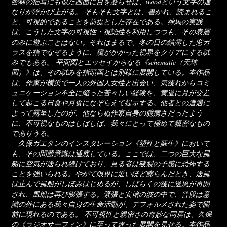
密林の描写にも似た画面に目を凝らせば、woodという文字の連
なりが浮かび上がる。 そもそも文字とは、書かれ、読まれるこ
と、可視的であることを前提とした存在である。神馬の実践
は、こうした文字の可視性・視認性を利用しつつも、その表層
のみに遊ぶことはない。それはまるで、冬の日の結露した窓ガ
ラスを指でなぞるように、靄がかかった視界をクリアにする試
みでもある。 平面図とエッセイからなる《schematic（天球
図）》は、その試みを指頭画とは別様に展開している。本作品
は、作家が横浜で一人の外国人女性と出会い、気後れからコミ
ュニケーション不全に陥った苦々しい経験を、黄道に月が交差
して起こる日食や月食になぞらえて提示する。他者との遭遇に
よって露呈したのが、他ならぬ作家自身の臆病さだったよう
に、不可視なものはしばしば、我々にとって極めて親密なもの
でありうる。
久保ガエタンのインスタレーション《塑性と蘇生》において
も、その問題意識は通底している。ここでは、二つの巨大な風
船に空気が送られ続けており、見る者は破裂の予感に恐怖する
ことを強いられる。やがて限界に近いほど膨らんだとき、送風
は止んで風船がしぼみはじめるが、しばらくの後に送風が再開
され、風船は再び膨張する。緊張と安堵の波の中で、普段は意
識の外にある我々自身の生命活動が、デフォルメされた姿で眼
前に現れるのである。 不可視性と親密さの奇妙な同居は、久保
の《ラジオサーフィン》に至って違った展開を見せる。本作品