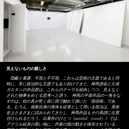
見えないものの親しさ
隠蔽と暴露、可視と不可視。これらは芸術の主題であると同
時に、常に政治的な主題でもあり続けてきた。神馬啓佑と久保
ガエタンの作品群は、これらのテーマを経由しつつ、見えなく
された物事をめぐる思考へと誘う。 神馬の平面作品の一角をな
すのは、絵の具が乾く前に指で触れて描いた「指頭画」であ
る。むろん、画家自身の身体を絵筆として用いる技法は、美術
史上さまざまに試みられてきたし、神馬作品もその系譜に位置
付けられるだろう。出展作のひとつ《untitled （wood）》では、
アクリル絵具の黒い地に、作家の指の動きが保存されている。