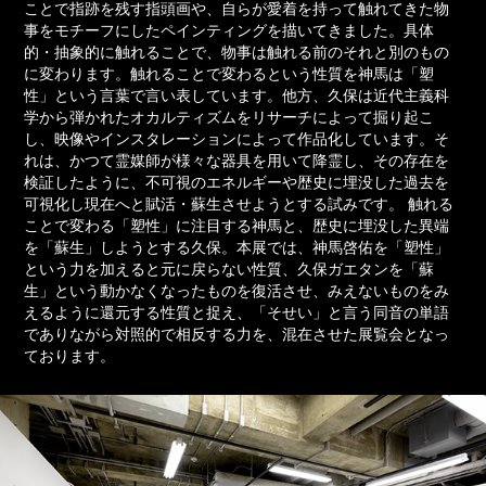
ことで指跡を残す指頭画や、自らが愛着を持って触れてきた物
事をモチーフにしたペインティングを描いてきました。具体
的・抽象的に触れることで、物事は触れる前のそれと別のもの
に変わります。触れることで変わるという性質を神馬は「塑
性」という言葉で言い表しています。他方、久保は近代主義科
学から弾かれたオカルティズムをリサーチによって掘り起こ
し、映像やインスタレーションによって作品化しています。そ
れは、かつて霊媒師が様々な器具を用いて降霊し、その存在を
検証したように、不可視のエネルギーや歴史に埋没した過去を
可視化し現在へと賦活・蘇生させようとする試みです。 触れる
ことで変わる「塑性」に注目する神馬と、歴史に埋没した異端
を「蘇生」しようとする久保。本展では、神馬啓佑を「塑性」
という力を加えると元に戻らない性質、久保ガエタンを「蘇
生」という動かなくなったものを復活させ、みえないものをみ
えるように還元する性質と捉え、「そせい」と言う同音の単語
でありながら対照的で相反する力を、混在させた展覧会となっ
ております。