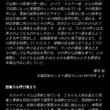
では狭い小部屋の壁一面に、かつて「スカラー波」からの防御
で話題になった某教団のシンボルが貼られている。その部屋の
中には、電波の波形を映すビデオと、この展示に至った顛末を
語る久保の声、そしてラジオの雑多な音声が喧しく流れる。不
特定多数に向けられたその声は、自分ひとりに語りかけられて
いるような感覚をも惹き起こす。 あるいは、ラジオの声とは元
来そのようなものかもしれない。久保がスカラー波を捉えよう
とする中で受信した、拉致被害者へ向けた地下放送もまた、そ
の特質を利用していただろう。望郷の念を駆り立てるようプロ
パガンダ的に作り込まれた音声が、ラジオの電波に乗るとき、
その親しげな声は歪みを帯びる。その声から距離を保つこ との
困難と、それでもなお隠(さ)れたものを解明せんとする希望を、
本展は巧みに示していた。
雁木 聡
京都芸術センター通信 Vol.226 REVIEW より
想像力を呼び覚ます
オカルティズムは美術と似ている。どちらも人知を超えた現
象と事物を特定の場所で感受する経験だからだ。美術館やギャ
ラリーとは、自身の感覚が更新される場に他ならない。神馬啓
佑と久保ガエタンによる二人展「塑（そ）性と蘇生」は美術／