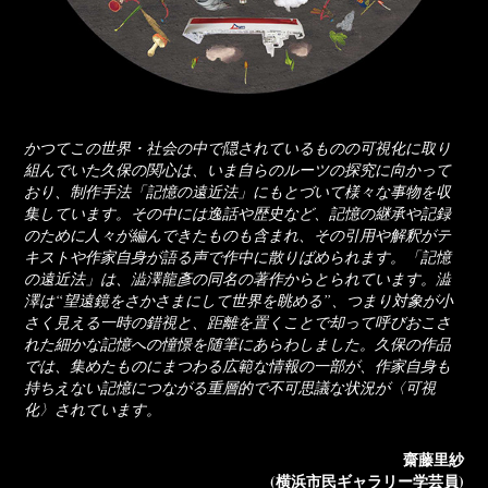
かつてこの世界・社会の中で隠されているものの可視化に取り
組んでいた久保の関心は、いま自らのルーツの探究に向かって
おり、制作手法「記憶の遠近法」にもとづいて様々な事物を収
集しています。その中には逸話や歴史など、記憶の継承や記録
のために人々が編んできたものも含まれ、その引用や解釈がテ
キストや作家自身が語る声で作中に散りばめられます。「記憶
の遠近法」は、澁澤龍彥の同名の著作からとられています。澁
澤は“望遠鏡をさかさまにして世界を眺める”、つまり対象が小
さく見える一時の錯視と、距離を置くことで却って呼びおこさ
れた細かな記憶への憧憬を随筆にあらわしました。久保の作品
では、集めたものにまつわる広範な情報の一部が、作家自身も
持ちえない記憶につながる重層的で不可思議な状況が〈可視
化〉されています。
齋藤里紗
(横浜市民ギャラリー学芸員)