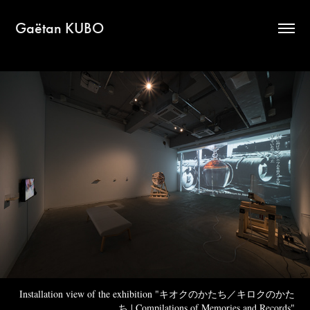
Gaëtan KUBO
Installation view of the exhibition "キオクのかたち／キロクのかた
ち | Compilations of Memories and Records"