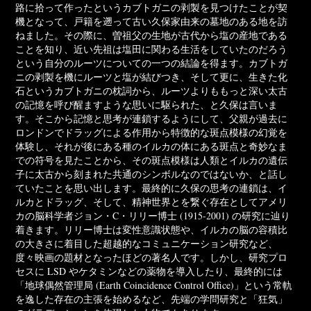
路に拾って作ったというカブトガニの剥製を見つけたことが契
機となって、戸籍を遡って古い久保家由来の墓地のある地を訪
ねました。その際に、曽祖父の生地が古代から塩の産地である
ことを知り、近い先祖は塩田に関わる生活をしていたのだろう
という自分のルーツについての一つの結論を得ます。カブトガ
ニの剥製を機にルーツと塩が結びつき、そして更に、生きた化
石というカブトガニの枕詞から、ルーツよりももっと深い太古
の記憶を呼び醒ますような思いに駆られた、と久保は言いま
す。そこから記憶と思考が連鎖するようにして、父親が過去に
ロンドンでドラッグによる作用から特徴的な斑点模様の幻覚を
体験し、それが後にある種のイルカの体にある斑点と奇妙なま
での符号を見たことから、その斑点模様は人類とイルカの遺伝
子に太古から刻まれた共通のシンボルなのではないか、と話し
ていたことを思い出します。最終的に久保の思考の連鎖は、イ
ルカとドラッグ、そして、精神世界とを繋ぐ存在としてアメリ
カの脳科学者ジョン・C・リリー博士 (1915-2001) の研究に辿り
着きます。リリー博士は変性意識状態や、イルカの脳の容積比
の大きさに着目した超越的なコミュニケーション研究など、
度々映画の題材となったほどの著名人です。しかし、研究プロ
セスに LSD やケタミンなどの薬物を導入したり、最終的には
「地球偶然管理局 (Earth Coincidence Control Oﬃce)」という常軌
を逸した存在の主張を始めるなど、先端の学問研究と「狂気」