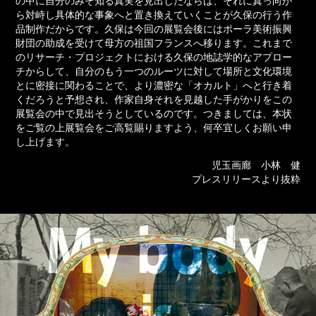
の中に自分のみぞ知る真実を見出したならば、それに真っ向か
ら対峙し具体的な事象へと置き換えていくことが久保の行う作
品制作だからです。久保は今回の展覧会後にはポーラ美術振興
財団の助成を受けて母方の祖国フランスへ移ります。これまで
のリサーチ・プロジェクトにおける久保の地誌学的なアプロー
チからして、自分のもう一つのルーツに対して場所と文化環境
とに密接に関わることで、より濃密な「オカルト」へと行き着
くだろうと予想され、作家自身それを見越した手がかりをこの
展覧会の中で見出そうとしているのです。つきましては、本状
をご覧の上展覧会をご高覧賜りますよう、何卒宜しくお願い申
し上げます。
児玉画廊 小林 健
プレスリリースより抜粋