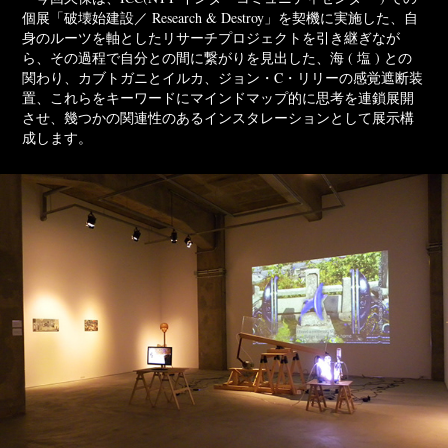
個展「破壊始建設／ Research & Destroy」を契機に実施した、自
身のルーツを軸としたリサーチプロジェクトを引き継ぎなが
ら、その過程で自分との間に繋がりを見出した、海 ( 塩 ) との
関わり、カブトガニとイルカ、ジョン・C・リリーの感覚遮断装
置、これらをキーワードにマインドマップ的に思考を連鎖展開
させ、幾つかの関連性のあるインスタレーションとして展示構
成します。