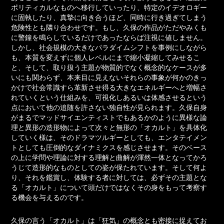
ポリティカルなものへ移行していったり、特定のイデオロギー
に固執したり、真摯に向き合うほど、同時に行き過ぎてしまう
危険性とも隣り合わせです。もし、久保の作品がただやみくも
に警鐘を鳴らしているだけであったならば注視に値しません。
しかし、社会規模の大きなパラダイムシフトを事例にしながら
も、本質を変えずに個人レベルにまで縮小凝縮してみせるこ
と、そして、取り扱う主題が物質的でなく概念的なケースが多
いにも関わらず、本来目に見えないそれらの事象が何かのきっ
かけで社会常識すら革新させ得る大きなエネルギーへと増幅さ
れていくという仕組みを、可視化しあるいは体感させるという
点において他の追随を許さない独自性が見られます。久保自身
がまるでマッドサイエンティストでもあるかのように異様な論
理と異形の造形物によって次々と無形の「オカルト」を具体化
していく様は、そのドラマツルギーとしても、エンタテイメン
トとしても圧倒的なダイナミクスを感じさせます。そのベース
の上に学問や理論に対する理解と曲解が渾然一体となってかろ
うじて造形的なものとしての姿が保たれています。そして何よ
り、それを鑑賞し、体験する者に対しては、必ずその主題とな
る「オカルト」について頭だけではなくその身をもって考察す
る機会を与えるのです。
久保の言う「オカルト」は「狂気」の概念とも密接に捉えてお