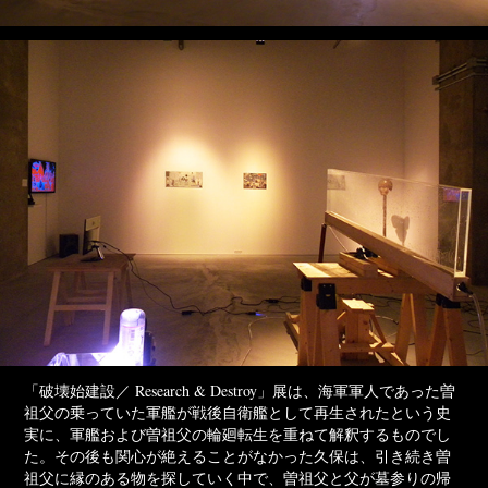
「破壊始建設／ Research & Destroy」展は、海軍軍人であった曽
祖父の乗っていた軍艦が戦後自衛艦として再生されたという史
実に、軍艦および曽祖父の輪廻転生を重ねて解釈するものでし
た。その後も関心が絶えることがなかった久保は、引き続き曽
祖父に縁のある物を探していく中で、曽祖父と父が墓参りの帰