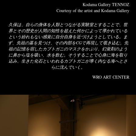
Kodama Gallery TENNOZ
Courtesy of the artist and Kodama Gallery​​​​​​​
久保は、自らの身体を人類とつながる実験室とすることで、世
界とその歴史が人間の知性を超えた何かによって導かれている
という紛れもない感覚に自分自身を近づけようとしている。ま
ず、先祖の墓を見つけ、その内部をCGで再現して覗き込む。先
祖の記憶を宿したカブトガニのマスクをかぶり、幻覚剤のよう
に鼻から塩を吸い、水を飲む。そうすることで心身に海を取り
込み、生きた化石といわれるカブトガニが導く内なる海へとさ
らに沈んでいく。
WRO ART CENTER