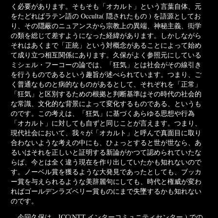
く必要があります。そもそも「オカルト」という言葉自体、元
をたどればラテン語の Occulta( 隠されたもの ) を語源としてお
り、その隠蔽のニュアンスから宗教上の異端、神秘主義、衒学
の類を総じて差すようになった経緯があります。しかしながら
それはあくまで「正統」という対概念があることによって始め
て成り立つ相互関係にあります。久保がよく参照元にしている
ミシェル・フーコーの論では、「狂気」とは社会がその線引き
を行うものであるという趣旨が述べられています。つまり、ご
く普通なものと病的なものがあるとして、それぞれを「正常」
「狂気」と区別するための根拠と判断基準はその時代の社会的
な常識、文化的な背景によって変化するものである、というも
のです。この考えは、「狂気」に基づくあらゆる思想や行為
「オカルト」に対しても自ずと同じことが言えます。つまり、
現代社会において、我々が「オカルト」と呼んで真面目に取り
合わないような考えの中にも、ひょっとすると世が世なら、あ
るいはそれを正しいと証明する新論がかつて認められていたな
らば、今とは全く違う現在を作り出していたかも知れないので
す。ノーベル賞を獲るような大発見であったとしても、ブッカ
ー賞を与えられるような美辞麗句にしても、時代と権威が変わ
ればゴールデンラズベリー賞ものにまで失墜するかも知れない
のです。
今回久保は、ICC(NTT インターコミュニティセンター ) での