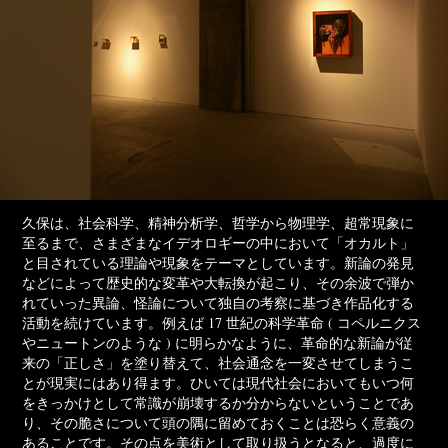
久保は、社会科学、精神分析学、哲学から物理学、超常現象に
至るまで、さまざまなイデオロギーの中において「オカルト」
と目されている理論や現象をテーマとしています。新論の発見
などによって歴史的な変革や大転換が起こり、その余波で弾か
れていった異論、怪論について独自の考察に基づき作品化する
活動を続けています。例えば 17 世紀の科学革命 ( コペルニクス
やニュートンのような ) に明らかなように、革命的な新論が従
来の「正しさ」を塗り替えて、社会通念を一変させてしまうこ
とが現実にはあり得ます。ひいては現代社会においてもいつ何
をきっかけとして常識が崩壊するか分からないということであ
り、その脆さについて頭の隅に留めておくことは恐らく意義の
あることです。その点を美術として取り扱うとなると、過度に