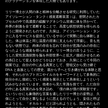
のグラデーションを体現した人物でもあります。
リリー博士が人間の体と精神を分離させる研究に利用していた
アイソレーション・タンク ( 感覚遮断装置 ) は、密閉されたカ
プセルの中で高濃度の硫酸マグネシウム溶液に体を浮かべて、
外界の刺激を全て遮断することで、高度な瞑想状態を得られる
ように開発されたものです。久保は、アイソレーション・タン
クに入るサービスを提供しているサロンで実際に自ら体験しま
した。体は体温と同じ温度の溶液に支えられて浮揚し、音も光
もない状態では、肉体の存在を忘れて自分が意識のみの存在に
なったような感覚を得られます。リリー博士の言うように、こ
うした変性意識状態を脳を外部世界へと拡大／接続させるため
の糸口として捉えるかどうかはさておき、久保にとって今回の
個展では、自分の中にある真実として、曽祖父から受け継ぐ
DNA と血族としての歴史、親から子へと引き継がれる体験と思
考、それらがカブトガニやイルカをキーワードとして多角的に
枝分かれし接続していく感覚を展示として具体化しようという
試みがなされています。他者から見た常識を捨てて、ただ自分
の中にある真実のみを突き詰め、「僕の体が僕の実験室です」
といういかにも象徴的な言葉を遺したリリー博士の姿勢は、久
保にとって自分と重なるように思えるのでしょう。妄信と呼ば
れようとも、「オカルト」だと誹られようとも、隠されたもの