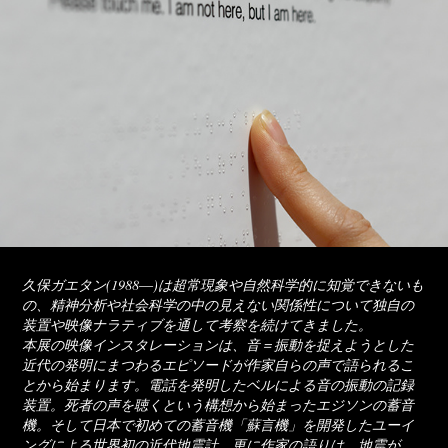
久保ガエタン(1988―)は超常現象や自然科学的に知覚できないも
の、精神分析や社会科学の中の見えない関係性について独自の
装置や映像ナラティブを通して考察を続けてきました。
本展の映像インスタレーションは、音＝振動を捉えようとした
近代の発明にまつわるエピソードが作家自らの声で語られるこ
とから始まります。電話を発明したベルによる音の振動の記録
装置。死者の声を聴くという構想から始まったエジソンの蓄音
機。そして日本で初めての蓄音機「蘇言機」を開発したユーイ
ングによる世界初の近代地震計。更に作家の語りは、地震が