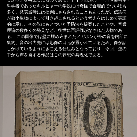
科学者であったキルヒャーの学説には奇怪で合理的でない物も
多く、発表当時には批判にさらされることもあったが、伝染病
が微小生物によって引き起こされるという考えをはじめて実証
的に示し、その説にもとづいた予防法を提案したことや、音響
理論の数多くの発見など、後世に再評価がなされた人物であ
る。 この図像では壁に埋め込まれたメガホンが外の音を内部に
集約、音の出力先には彫像の口元が置かれているため、像が話
しかけているようにきこえる仕組みとなっており、今回、壁の
中から声を発する作品はこの夢想の具現化である。