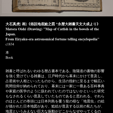
大石真虎[ 画]《俗説地底鯰之図 *永暦大雑書天文大成より》
Matora Oishi (Drawing) "Map of Catfish in the bowels of the
Japan.
From Eiryaku-era astronomical fortune telling encyclopedia"
c1834
本
Book
雑書と呼ばれるいわゆる暦占書本である。陰陽道の書物の影響
を強く受けている雑書は、江戸時代から幕末にかけて普及し、
占星術や人相といったものから、生活の指針に至るまで幅広い
民間信仰が納められており、幕末には一家に一冊ある百科事典
や家庭の医学のように扱われていたのではないかといった研究
もなされるくらい普及していたものであると思われる。それら
のほとんどの巻頭には日本列島を覆う龍の様な「地震虫」の絵
が描かれた日本地図があり、鯰絵が普及する以前の私たちが、
地震というみえない巨大な振動がどこからなぜやってくるの