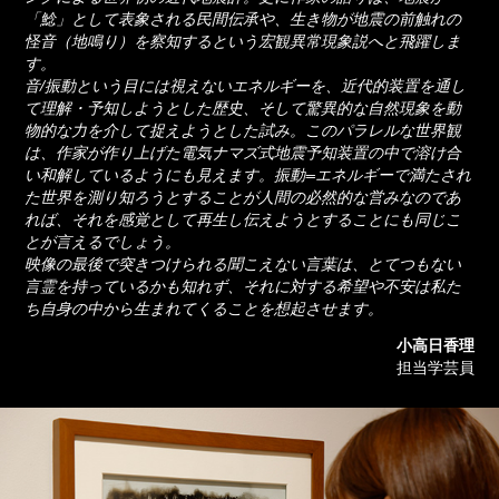
「鯰」として表象される民間伝承や、生き物が地震の前触れの
怪音（地鳴り）を察知するという宏観異常現象説へと飛躍しま
す。
音/振動という目には視えないエネルギーを、近代的装置を通し
て理解・予知しようとした歴史、そして驚異的な自然現象を動
物的な力を介して捉えようとした試み。このパラレルな世界観
は、作家が作り上げた電気ナマズ式地震予知装置の中で溶け合
い和解しているようにも見えます。振動=エネルギーで満たされ
た世界を測り知ろうとすることが人間の必然的な営みなのであ
れば、それを感覚として再生し伝えようとすることにも同じこ
とが言えるでしょう。
映像の最後で突きつけられる聞こえない言葉は、とてつもない
言霊を持っているかも知れず、それに対する希望や不安は私た
ち自身の中から生まれてくることを想起させます。
小高日香理
担当学芸員