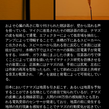
およそ心臓の高さに取り付けられた聴診器が、壁から流れる声
を拾っている。マイクに改造されたその聴診器の音は、ナマズ
の皮を短絡して通電、エフェクターによって低音域を抽出し、
アンプによって増幅することで、水槽の下にあるスピーカーへ
と出力される。スピーカーから流れる音に反応して水面には波
紋が広がり、水槽の下ではスピーカーの振動に圧電素子が発電
をする。1680年、ガラス板にまぶした小麦を、弦楽器の弓で弾
くことによって波形を描いたサイマティクス研究を彷彿させる
その装置には、正面奥にはナマズの頭、手前には尻尾、左右に
は作家の両耳を型取ったもの、そして斜めには正弦波と共鳴す
る音叉が配置され、「声」を波紋と発電によって可視化してい
る。
日本においてナマズは地震を引き起こす、あるいは地震を予知
することができる生物としての迷信で知られているが、ナマズ
の皮膚にある側線器官は、人間の100万倍の感知能力とも言わ
れる電気受容のセンサーが発達しており、地震の前に発生する
地球の先行現象を感知することでナマズの行動変化が起きてい