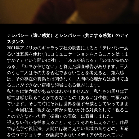
テレパシー（遠い感覚）とシンパシー（共にする感覚）のディ
スタンス
2001年アメリカのギャラップ社の調査によると「テレパシーあ
るいは五感を使わずにコミュニケーションをとることを信じま
すか？」という問いに対し、「36％が信じる」「26％が決めか
ねる」「35％が信じない」と答えた調査報告があります。三⼈
のうち⼆⼈はその⼒を否定できないことを考えると、第六感
は、その存在の真偽とは関係なく、⼈間の⼼理からは避けて通
ることができない密接な領域にある気がします。
私たちに第六感があるかはわかりませんが、私たちの周りは五
感では感じ取ることができないもの（あるいは⽣物）で覆われ
ています。そして時にそれは世界を覆す脅威としてやってきま
す。今回私は、視えない何かを追いかける対象として「視るこ
とのできなかった⾳（振動）の表象」に着⽬しました。
視えない何かを捕まえること。そしてそれを伝えること。作品
では点字や視話法、人間には聴こえない音域の音などの、五感
を使うマジョリティが認識できないメディアが使われていま