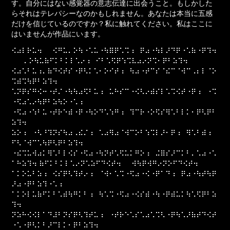
す。自分にはない感覚器の意志伝達に出会うこと。もしかした
らそれはテレパシーなのかもしれません。あなたは本当に五感
だけを信じているのですか？私に触れてください。私はここに
はいませんが作品にいます。
⠪⠴⠇⠗⠥⠲⠀⠀⠪⠛⠥⠄⠕⠳⠐⠡⠥⠐⠳⠿⠟⠡⠩⠰⠀⠟⠴⠐⠳⠇⠜⠙⠟⠐⠡⠷⠐⠟⠹⠲
⠀⠀ ⠄⠕⠳⠥⠷⠋⠅⠃⠅⠇⠡⠔⠰⠀⠊⠃⠡⠫⠟⠱⠩⠧⠴⠔⠝⠩⠂⠟⠃⠵⠹⠲
⠪⠴⠡⠃⠥⠰⠄⠷⠙⠪⠞⠎⠐⠟⠣⠅⠡⠂⠕⠊⠞⠰⠀⠳⠴⠐⠞⠉⠎⠈⠮⠉⠈⠺⠉⠠⠆⠇⠈⠕
⠩⠾⠩⠳⠟⠃⠵⠹⠲
⠡⠝⠟⠎⠛⠪⠒⠐⠞⠌⠐⠳⠳⠴⠫⠃⠥⠰⠀⠥⠓⠎⠉⠐⠪⠣⠔⠾⠎⠇⠡⠩⠪⠞⠐⠟⠰⠀⠐⠩
⠐⠫⠴⠡⠔⠳⠟⠃⠵⠳⠕⠐⠡⠰⠀
⠐⠫⠴⠐⠱⠃⠥⠐⠞⠗⠑⠾⠐⠟⠐⠳⠕⠙⠡⠱⠛⠰⠀⠹⠉⠗⠐⠕⠫⠎⠻⠡⠃⠇⠅⠂⠟⠣⠟⠃
⠵⠹⠲⠀⠀
⠵⠕⠰⠀⠐⠣⠘⠹⠝⠎⠳⠴⠠⠮⠌⠰⠀⠡⠴⠻⠴⠈⠺⠉⠕⠃⠱⠩⠇⠜⠂⠟⠰⠀⠻⠡⠃⠾⠰⠀
⠋⠣⠈⠺⠉⠡⠳⠟⠣⠟⠃⠵⠹⠲⠀⠀
⠐⠮⠩⠥⠺⠴⠅⠻⠡⠃⠇⠪⠎⠐⠫⠴⠐⠳⠝⠞⠡⠫⠥⠅⠛⠕⠰⠀⠬⠿⠎⠜⠉⠅⠃⠄⠡⠴⠐⠡
⠁⠓⠵⠹⠲ ⠷⠋⠅⠃⠅⠇⠡⠔⠝⠡⠵⠋⠙⠪⠞⠲⠀⠀⠺⠳⠟⠺⠛⠔⠝⠕⠋⠙⠪⠞⠲⠀⠀
⠁⠅⠕⠥⠃⠵⠰⠀⠪⠎⠟⠣⠹⠞⠔⠰⠀⠈⠺⠂⠡⠩⠐⠫⠴⠐⠪⠐⠟⠁⠙⠰⠀⠟⠴⠐⠳⠞⠳⠟
⠜⠴⠐⠟⠃⠵⠹⠐⠡⠰⠀
⠁⠅⠕⠇⠥⠷⠋⠅⠃⠡⠾⠳⠛⠅⠃⠰⠀⠳⠡⠩⠐⠫⠴⠐⠪⠎⠾⠐⠳⠐⠟⠾⠥⠅⠳⠡⠫⠟⠃⠵
⠹⠲⠀⠀
⠝⠵⠓⠪⠪⠇⠁⠙⠼⠃⠝⠎⠟⠣⠹⠞⠥⠰⠀⠐⠞⠗⠑⠡⠎⠡⠴⠡⠩⠣⠐⠟⠳⠡⠜⠷⠞⠙⠪⠞
⠐⠡⠐⠟⠣⠅⠃⠜⠉⠇⠅⠂⠟⠃⠵⠹⠲