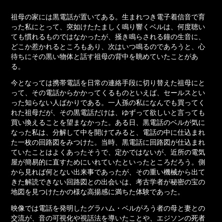
祖母の家には黒電話が置いてある。生まれつき電子着信音で育
った私にとって、突如けたたましく鳴り響くベルは、何度聴い
ても慣れるものではなかったが、掻き鳴らされる鐘の生音に、
どこか惹かれるところもあり、次はいつ鳴るのであろうと、心
待ちにその黒い物体と話す祖母の背中を眺めていたことがあ
る。
今となっては携帯電話を日常の連絡手段に切り替えた祖母にと
って、その電話からかかってくるものといえば、セールスとい
った知らない人ばかりである。一人孫の私になんでも買ってく
れた祖母だが、その黒電話だけは、ゆずって欲しいと言っても
買い換えることを望まなかった。ある日、黒電話のベルが気に
なった私は、分解して中を開けてみると、電話の中に仕込まれ
た一枚の回路図をみつけた。当時、黒電話に回路図が仕込まれ
ていたことはよくあったそうで、定かではないが、近所の電気
屋が簡易的に直すためにいれていたといったところだろう。側
から見れば何とない出来事であったが、その重い機械から出て
きた解読できない回路図との出会いは、考古学者が秘密の宝の
地図を見つけたかの様な高揚感に満ちた体験であった。
映像では電話を発明したグラハム・ベルがろう者の母と妻との
交流が、音の可視化や視話法を導いたことや、エジソンの死者