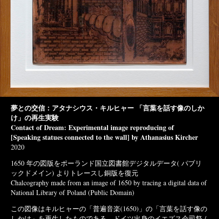
夢との交信：アタナシウス・キルヒャー 「言葉を話す像のしか
け」の再生実験
Contact of Dream: Experimental image reproducing of
[Speaking statues connected to the wall] by Athanasius Kircher
2020
1650 年の図版をポーランド国立図書館デジタルデータ( パブリ
ックドメイン) よりトレースし銅版を復元
Chalcography made from an image of 1650 by tracing a digital data of
National Library of Poland (Public Domain)
この図像はキルヒャーの「普遍音楽(1650)」の「言葉を話す像の
しかけ」を再生したものである。ドイツ出身のイエズス会司祭 /