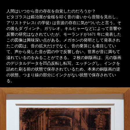
人間はいつから音の存在を自覚したのだろうか？
ピタゴラスは鍛冶屋が金槌を叩く音の違いから音階を見出し、
アリストテレス( の学徒) は音波の存在に気がついたと言う。そ
の後もダ ヴィンチ、ガリレオ、キルヒャーなどによって音響や
反響の研究はなされていたが、モーランドが1671 年に発表した
この図像は興味深い点がある。メガホンの発明として発表され
たこの図は、音の拡大だけでなく、音の乗算にも着目してい
て、声から発した音が図の中で反響し合い、世界が音に満ちて
溢れているのをみることができる。 ２枚の銅版画は、元の版画
のデジタルデータを凹凸反転し転写。エッチングし、インクを
詰めた刷る前の状態で保存されているため、本来の銅版画の逆
の状態、つまり線の部分にインクがない状態で保存されてい
る。