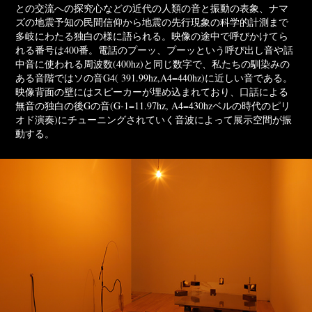
との交流への探究心などの近代の人類の音と振動の表象、ナマ
ズの地震予知の民間信仰から地震の先行現象の科学的計測まで
多岐にわたる独白の様に語られる。映像の途中で呼びかけてら
れる番号は400番。電話のプーッ、プーッという呼び出し音や話
中音に使われる周波数(400hz)と同じ数字で、私たちの馴染みの
ある音階ではソの音G4( 391.99hz,A4=440hz)に近しい音である。
映像背面の壁にはスピーカーが埋め込まれており、口話による
無音の独白の後Gの音(G-1=11.97hz, A4=430hzベルの時代のピリ
オド演奏)にチューニングされていく音波によって展示空間が振
動する。