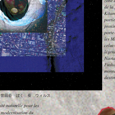
zone 
de la
Kitam
parti
proxi
porte
les M
celui
légen
Naota
Fushi
monna
desti
 世田谷 ぼく 蚕 ウィルス」
vité naturelle pour les
la modernisation du