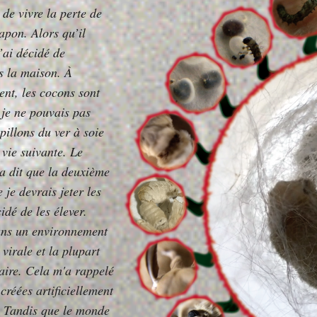
de vivre la perte de
Japon. Alors qu’il
j’ai décidé de
s la maison. À
ent, les cocons sont
, je ne pouvais pas
pillons du ver à soie
 vie suivante. Le
'a dit que la deuxième
 je devrais jeter les
idé de les élever.
dans un environnement
 virale et la plupart
vaire. Cela m'a rappelé
 créées artificiellement
. Tandis que le monde