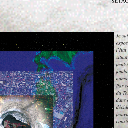
SETAGA
Je su
expos
l'état
situat
peut-
fonda
humai
Par co
du To
dans 
décid
pouva
const