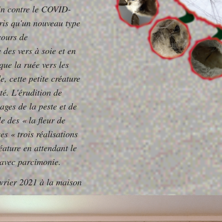
cin contre le COVID-
pris qu'un nouveau type
cours de
 des vers à soie et en
que la ruée vers les
, cette petite créature
té. L'érudition de
ges de la peste et de
e des « la fleur de
es « trois réalisations
éature en attendant le
 avec parcimonie.
évrier 2021 à la maison