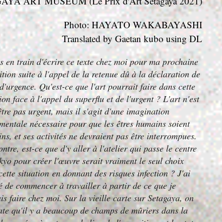
YA ART MUSEUM (Le Prix d'Art Setagaya 2021)
Photo: HAYATO WAKABAYASHI
Translated by Gaetan kubo using DL
is en train d'écrire ce texte chez moi pour ma prochaine
ition suite à l'appel de la retenue dû à la déclaration de
 d'urgence. Qu'est-ce que l'art pourrait faire dans cette
ion face à l'appel du superflu et de l'urgent ? L'art n'est
être pas urgent, mais il s'agit d'une imagination
mentale nécessaire pour que les êtres humains soient
ns, et ses activités ne devraient pas être interrompues.
ntre, est-ce que d'y aller à l'atelier qui passe le centre
kyo pour créer l'œuvre serait vraiment le seul choix
cette situation en donnant des risques infection ? J'ai
é de commencer à travailler à partir de ce que je
is faire chez moi. Sur la vieille carte sur Setagaya, on
ate qu'il y a beaucoup de champs de mûriers dans la